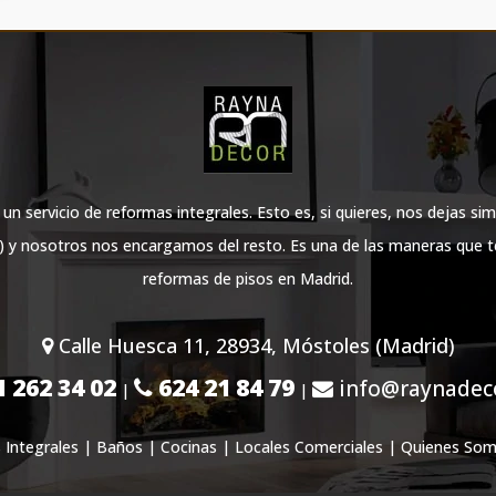
 servicio de reformas integrales. Esto es, si quieres, nos dejas sim
l) y nosotros nos encargamos del resto. Es una de las maneras que 
reformas de pisos en Madrid.
Calle Huesca 11, 28934, Móstoles (Madrid)
 262 34 02
624 21 84 79
info@raynadeco
|
|
Integrales
|
Baños
|
Cocinas
|
Locales Comerciales
|
Quienes So