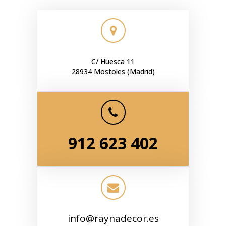
C/ Huesca 11
28934 Mostoles (Madrid)
912 623 402
info@raynadecor.es