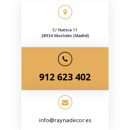
C/ Huesca 11
28934 Mostoles (Madrid)
912 623 402
info@raynadecor.es