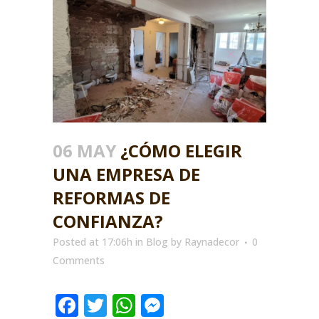
06 MAY
¿CÓMO ELEGIR
UNA EMPRESA DE
REFORMAS DE
CONFIANZA?
Posted at 17:06h
in
Blog
by
Raynadecor
0
Comments
Facebook
Twitter
WhatsApp
Messenger