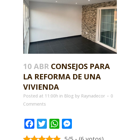
10 ABR
CONSEJOS PARA
LA REFORMA DE UNA
VIVIENDA
Posted at 11:00h
in
Blog
by
Raynadecor
0
Comments
Facebook
Twitter
WhatsApp
Messenger
5/5 - (6 votos)