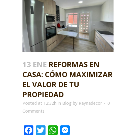
13 ENE
REFORMAS EN
CASA: CÓMO MAXIMIZAR
EL VALOR DE TU
PROPIEDAD
Posted at 12:32h
in
Blog
by
Raynadecor
0
Comments
Facebook
Twitter
WhatsApp
Messenger